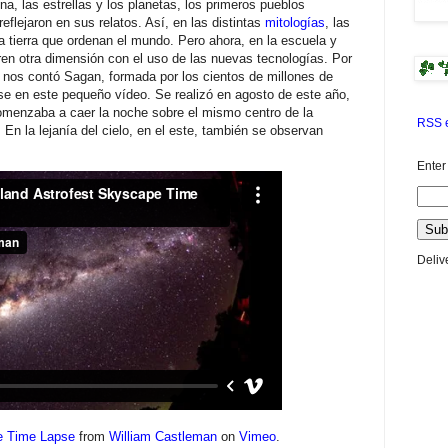
una, las estrellas y los planetas, los primeros pueblos
eflejaron en sus relatos. Así, en las distintas
mitologías
, las
 la tierra que ordenan el mundo. Pero ahora, en la escuela y
ieren otra dimensión con el uso de las nuevas tecnologías. Por
nos contó Sagan, formada por los cientos de millones de
se en este pequeño vídeo. Se realizó en agosto de este año,
omenzaba a caer la noche sobre el mismo centro de la
RSS e
 En la lejanía del cielo, en el este, también se observan
Enter
Deliv
e Time Lapse
from
William Castleman
on
Vimeo
.