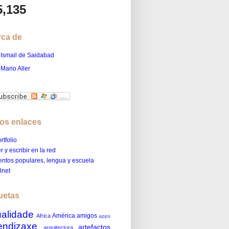
5,135
rca de
Ismail de Saidabad
Mario Aller
os enlaces
rtfolio
r y escribir en la red
ntos populares, lengua y escuela
lnet
uetas
ualidade
América
amigos
Africa
apps
endizaxe
artefactos
arquitectura