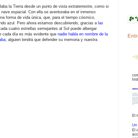
aba la Tierra desde un punto de vista extraterrestre, como si
 nave espacial. Con ella se aventuraba en el inmenso
na forma de vida única, que, para el tiempo cósmico,
ndo azul. Pero ahora estamos descubriendo, gracias a
las
cada cuatro estrellas semejantes al Sol puede albergar
ue cada día es más evidente que
nadie habla en nombre de la
Entr
aba
, alguien tendrá que defender su memoria y nuestra
com
hist
El 
Un 
El 
acc