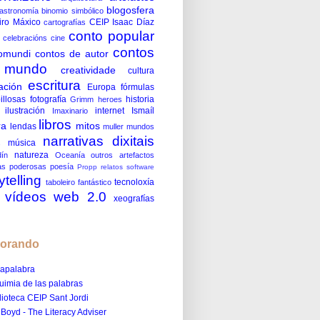
blogosfera
astronomía
binomio simbólico
iro Máxico
CEIP Isaac Díaz
cartografías
conto popular
celebracións
cine
contos
omundi
contos de autor
 mundo
creatividade
cultura
escritura
ación
Europa
fórmulas
illosas
fotografía
historia
Grimm
heroes
ilustración
internet
Ismaíl
Imaxinario
libros
ra
mitos
lendas
muller
mundos
narrativas dixitais
música
s
natureza
ín
Oceanía
outros artefactos
as poderosas
poesía
Propp
relatos
software
ytelling
tecnoloxía
taboleiro fantástico
vídeos
web 2.0
xeografías
lorando
apalabra
uimia de las palabras
lioteca CEIP Sant Jordi
l Boyd - The Literacy Adviser