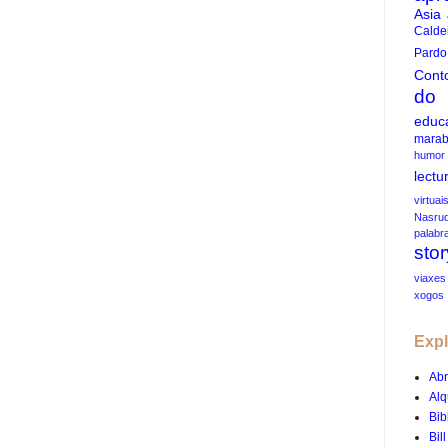
Asia
Calde
Pardo
Cont
do
educ
marab
humor
lectu
virtuai
Nasrud
palabr
stor
viaxes
xogos
Exp
Abr
Alq
Bib
Bil