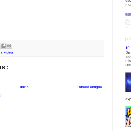
esc
mos
pub
10 
za
,
vídeos
De 
tod
mis
con
os:
Inicio
Entrada antigua
)
exp