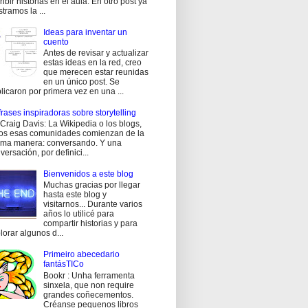
ribir historias en el aula. En otro post ya
tramos la ...
Ideas para inventar un
cuento
Antes de revisar y actualizar
estas ideas en la red, creo
que merecen estar reunidas
en un único post. Se
licaron por primera vez en una ...
frases inspiradoras sobre storytelling
Craig Davis: La Wikipedia o los blogs,
os esas comunidades comienzan de la
ma manera: conversando. Y una
versación, por definici...
Bienvenidos a este blog
Muchas gracias por llegar
hasta este blog y
visitarnos... Durante varios
años lo utilicé para
compartir historias y para
lorar algunos d...
Primeiro abecedario
fantásTICo
Bookr : Unha ferramenta
sinxela, que non require
grandes coñecementos.
Créanse pequenos libros