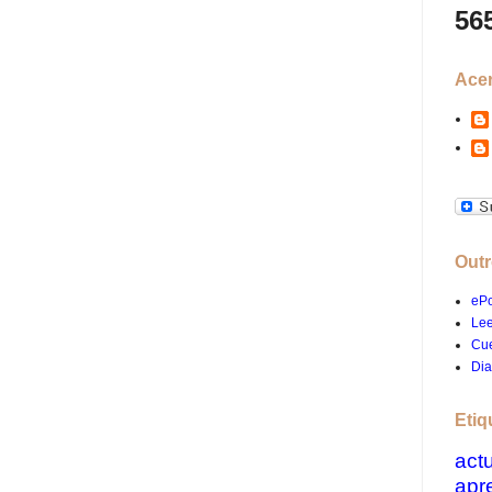
56
Ace
Outr
ePo
Lee
Cue
Dia
Etiq
act
apr