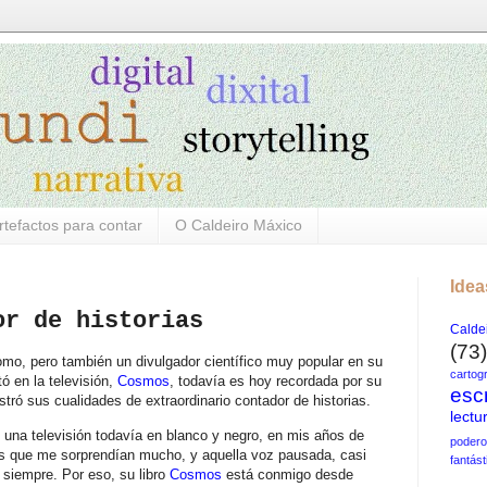
rtefactos para contar
O Caldeiro Máxico
Idea
or de historias
Calde
(73)
mo, pero también un divulgador científico muy popular en su
cartog
ó en la televisión,
Cosmos
, todavía es hoy recordada por su
escr
tró sus cualidades de extraordinario contador de historias.
lectu
na televisión todavía en blanco y negro, en mis años de
poder
s que me sorprendían mucho, y aquella voz pausada, casi
fantást
 siempre. Por eso, su libro
Cosmos
está conmigo desde