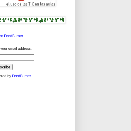
n FeedBurner
 your email address:
ered by
FeedBurner