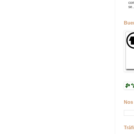
con
se..
Buen
Nos 
Tráf