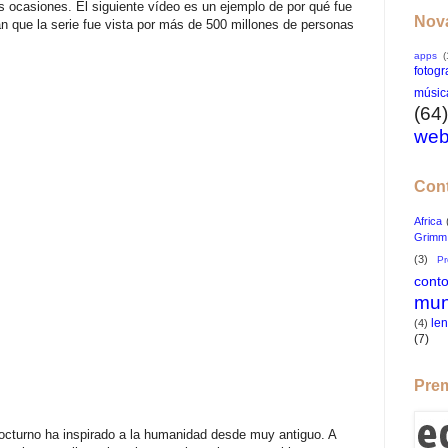
as ocasiones. El siguiente vídeo es un ejemplo de por qué fue
Nova
an que la serie fue vista por más de 500 millones de personas
apps
(
fotogr
músic
(64)
web
Cont
Africa
Grimm
(3)
P
cont
mu
le
(4)
(7)
Prem
 nocturno ha inspirado a la humanidad desde muy antiguo. A