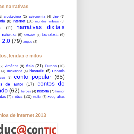
s narrativas
arquitectura
(2)
astronomía
(4)
cine
(5)
1)
afía
(8)
internet
(10)
mundos virtuais
(3)
narrativas dixitais
a
(11)
natureza
(6)
tecnoloxía
(6)
software
(1)
 2.0
(79)
xogos
(3)
os, lendas e mitos
Asia
(21)
América
(8)
Europa
(10)
(2)
Nasrudín
(5)
(4)
Imaxinario
(4)
Oceanía
conto popular
(65)
ropp
(1)
contos do
os de autor
(17)
ndo
(62)
historia
(7)
heroes
(4)
humor
mitos
(20)
ndas
(7)
xeografías
muller
(3)
ios de Internet 2013