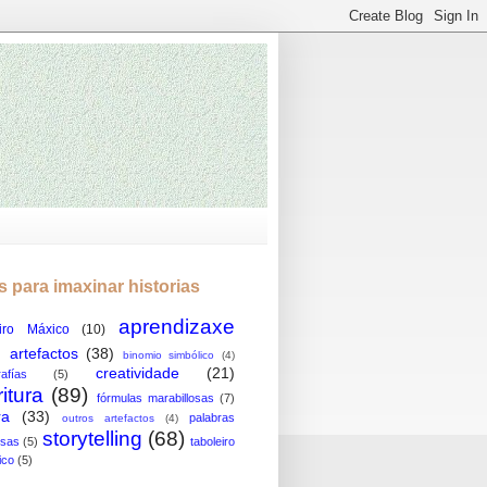
s para imaxinar historias
aprendizaxe
iro Máxico
(10)
artefactos
(38)
binomio simbólico
(4)
creatividade
(21)
rafías
(5)
itura
(89)
fórmulas marabillosas
(7)
ra
(33)
palabras
outros artefactos
(4)
storytelling
(68)
osas
(5)
taboleiro
ico
(5)